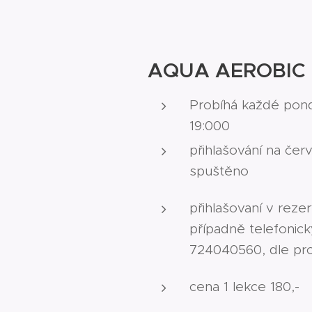
AQUA AEROBIC
Probíhá každé pondě
19:000
přihlašování na červ
spuštěno
přihlašovaní v reze
případně telefonick
724040560, dle pr
cena 1 lekce 180,-