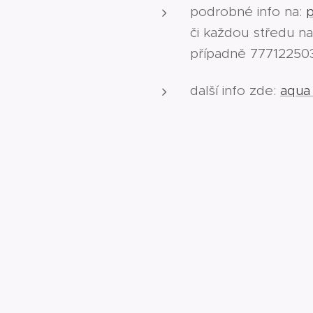
podrobné info na:
p
či každou středu n
případně 77712250
další info zde:
aqua