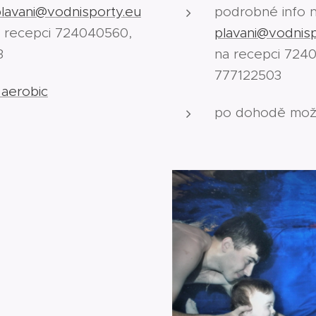
lavani@vodnisporty.eu
podrobné info n
a recepci 724040560,
plavani@vodnisp
3
na recepci 724
777122503
 aerobic
po dohodě možn