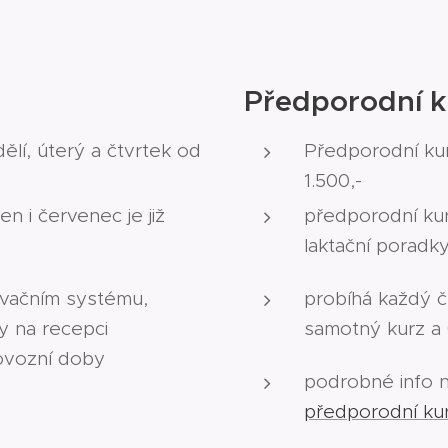
Předporodní k
lí, úterý a čtvrtek od
Předporodní kur
1.500,-
en i červenec je již
předporodní ku
laktační poradk
rvačním systému,
probíhá každý čt
y na recepci
samotný kurz a 
ovozní doby
podrobné info n
předporodní ku