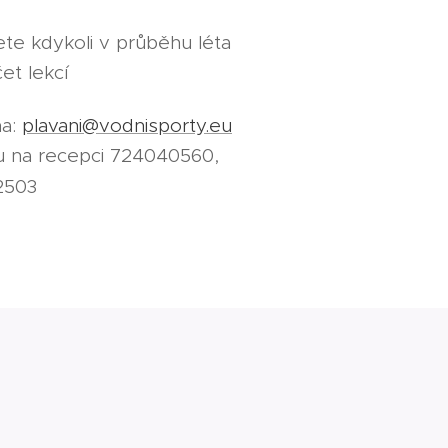
ete kdykoli v průběhu léta
et lekcí
na:
plavani@vodnisporty.eu
u na recepci 724040560,
2503