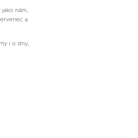
ě jako nám,
červenec a
my i o dny,