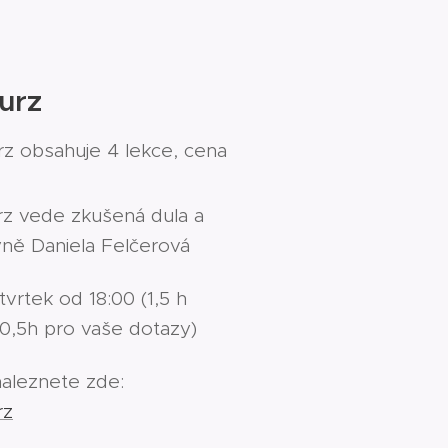
urz
z obsahuje 4 lekce, cena
rz vede zkušená dula a
yně Daniela Felčerová
vrtek od 18:00 (1,5 h
0,5h pro vaše dotazy)
aleznete zde:
rz