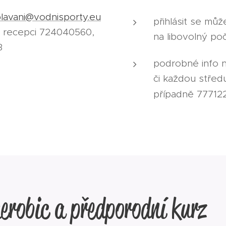
lavani@vodnisporty.eu
přihlásit se můž
a recepci 724040560,
na libovolný poč
3
podrobné info 
či každou střed
případně 77712
erobic a předporodní kurz