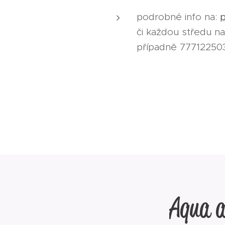
podrobné info na:
p
či každou středu n
případně 77712250
Aqua a