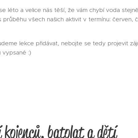
 se léto a velice nás těší, že vám chybí voda stejn
s průběhu všech našich aktivit v termínu: červen, 
deme lekce přidávat, nebojte se tedy projevit záj
 vypsané :)
 kojenců, batolat a dětí