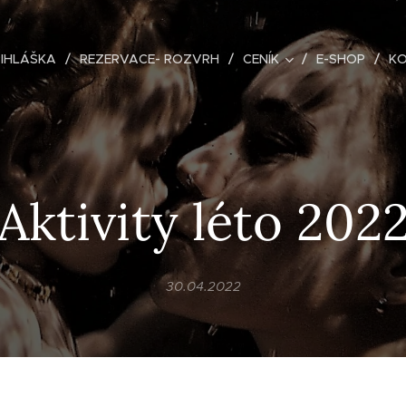
ŘIHLÁŠKA
REZERVACE- ROZVRH
CENÍK
E-SHOP
K
Aktivity léto 202
30.04.2022