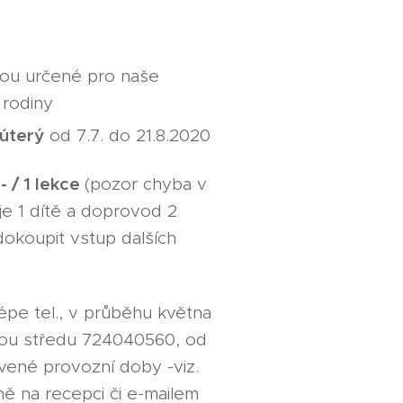
jsou určené pro naše
 rodiny
úterý
od 7.7. do 21.8.2020
- / 1 lekce
(pozor chyba v
je 1 dítě a doprovod 2
dokoupit vstup dalších
lépe tel., v průběhu května
dou středu 724040560, od
vené provozní doby -viz.
ně na recepci či e-mailem