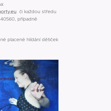
a:
orty.eu
či každou středu
040560, případně
é placené hlídání dětiček