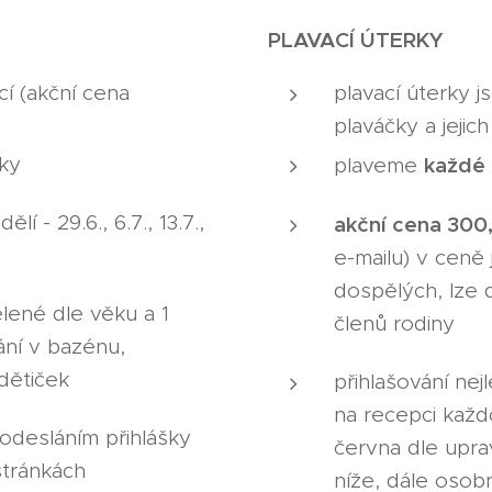
PLAVACÍ ÚTERKY
cí (akční cena
plavací úterky 
plaváčky a jejich
ky
každé 
plaveme
í - 29.6., 6.7., 13.7.,
akční cena 300,
e-mailu) v ceně 
dospělých, lze 
lené dle věku a 1
členů rodiny
ání v bazénu,
dětiček
přihlašování nej
na recepci kaž
 odesláním přihlášky
června dle upra
tránkách
níže, dále osob