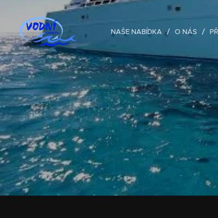
NAŠE NABÍDKA
O NÁS
P