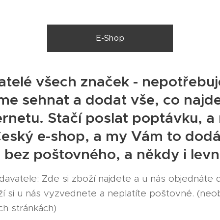
E-Shop
telé všech značek - nepotřebu
me sehnat a dodat vše, co najd
rnetu. Stačí poslat poptávku, a
Český e-shop, a my Vám to dod
 bez poštovného, a někdy i levn
avatele: Zde si zboží najdete a u nás objednáte
ží si u nás vyzvednete a neplatíte poštovné. (neo
h stránkách)