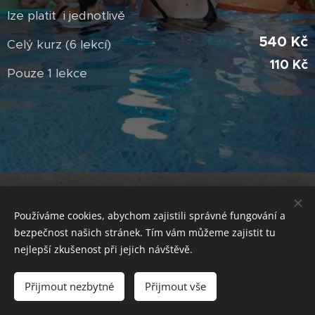
lze platit i jednotlivě
540 Kč
Celý kurz (6 lekcí)
110 Kč
Pouze 1 lekce
Vodní sporty- obchod
Stamicova 2a, Jihlava, 58602
.
Používáme cookies, abychom zajistili správné fungování a
Pondělí - Pátek:
- dle kurzů/
bezpečnost našich stránek. Tím vám můžeme zajistit tu
13:00 - 17:00
Bazén
nejlepší zkušenost při jejich návštěvě.
objednání
Přijmout nezbytné
Přijmout vše
Vytvořeno službou
Webnode
Cookies