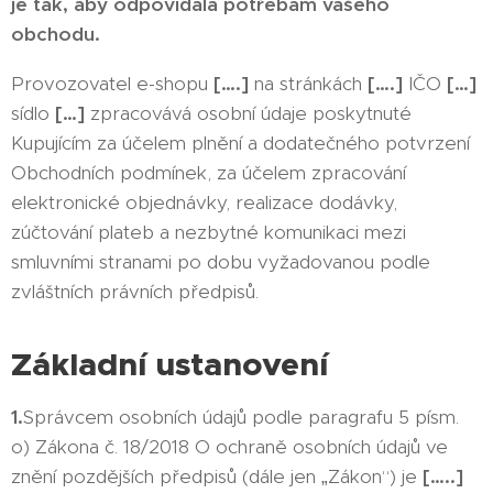
je tak, aby odpovídala potřebám vašeho
obchodu.
Provozovatel e-shopu
[….]
na stránkách
[….]
IČO
[…]
sídlo
[…]
zpracovává osobní údaje poskytnuté
Kupujícím za účelem plnění a dodatečného potvrzení
Obchodních podmínek, za účelem zpracování
elektronické objednávky, realizace dodávky,
zúčtování plateb a nezbytné komunikaci mezi
smluvními stranami po dobu vyžadovanou podle
zvláštních právních předpisů.
Základní ustanovení
1.
Správcem osobních údajů podle paragrafu 5 písm.
o) Zákona č. 18/2018 O ochraně osobních údajů ve
znění pozdějších předpisů (dále jen „Zákon“) je
[…..]