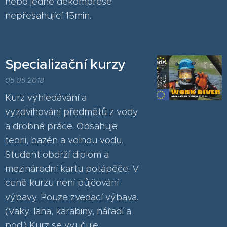
nebo jedné dekomprese
nepřesahující 15min.
Specializační kurzy
05.05.2018
Kurz vyhledávání a
vyzdvihování předmětů z vody
a drobné práce. Obsahuje
teorii, bazén a volnou vodu.
Student obdrží diplom a
mezinárodní kartu potápěče. V
ceně kurzu není půjčování
výbavy. Pouze zvedací výbava.
(Vaky, lana, karabiny, nářadí a
pod.) Kurz se vyučuje