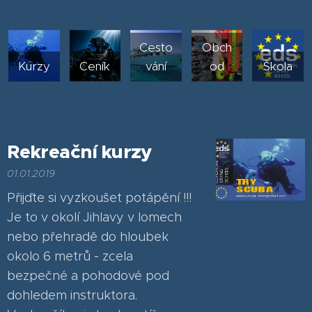
Cesto
Obch
Kurzy
Ceník
vání
od
Škola
Rekreační kurzy
01.01.2019
Přijďte si vyzkoušet potápění !!!
Je to v okolí Jihlavy v lomech
nebo přehradě do hloubek
okolo 6 metrů - zcela
bezpečné a pohodové pod
dohledem instruktora.