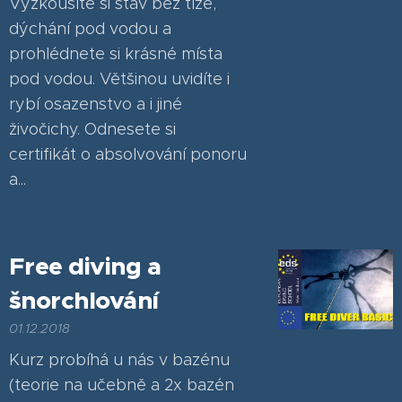
Vyzkoušíte si stav bez tíže,
dýchání pod vodou a
prohlédnete si krásné místa
pod vodou. Většinou uvidíte i
rybí osazenstvo a i jiné
živočichy. Odnesete si
certifikát o absolvování ponoru
a...
Free diving a
šnorchlování
01.12.2018
Kurz probíhá u nás v bazénu
(teorie na učebně a 2x bazén