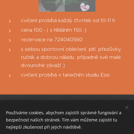
cvičení probíhá každý čtvrtek od 10-11 h
cena 100,- ( s hlídáním 150,-)
rezervace na 724040560
s sebou sportovní oblečení, pití, přezůvky,
ručník a dobrou náladu, případně své malé
dvounohé závaží :)
cvičení probíhá v tanečním studiu Essi
Vodní sporty- obchod
Stamicova 2a, Jihlava, 58602
.
Používáme cookies, abychom zajistili správné fungování a
Pondělí - Pátek:
- dle kurzů/
bezpečnost našich stránek. Tím vám můžeme zajistit tu
13:00 - 17:00
Bazén
nejlepší zkušenost při jejich návštěvě.
objednání