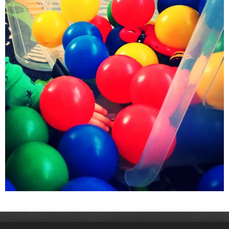
Vodní sporty- obchod
Stamicova 2a, Jihlava, 58602
.