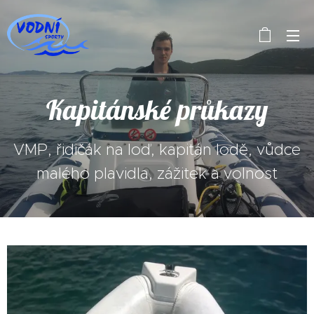
Kapitánské průkazy
VMP, řidičák na loď, kapitán lodě, vůdce
malého plavidla, zážitek a volnost